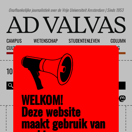
Onafhankelijke journalistiek over de Vrije Universiteit Amsterdam | Sinds 1953
CAMPUS
WETENSCHAP
STUDENTENLEVEN
COLUMN
CULTUUR
ONDERWIJS
MAATSCHAPPIJ
BLOG
10 AUGUSTUS 2026
WELKOM!
MAGAZINE
ENGLISH
Deze website
SPECULATIE
maakt gebruik van