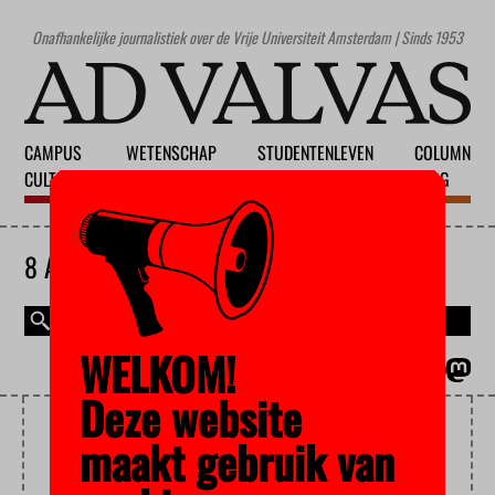
Onafhankelijke journalistiek over de Vrije Universiteit Amsterdam | Sinds 1953
CAMPUS
WETENSCHAP
STUDENTENLEVEN
COLUMN
CULTUUR
ONDERWIJS
MAATSCHAPPIJ
BLOG
8 AUGUSTUS 2026
WELKOM!
MAGAZINE
ENGLISH
Deze website
SOCIALE FACULTEIT
maakt gebruik van