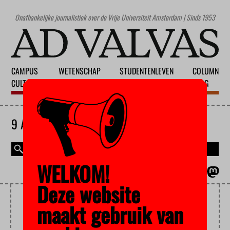
Onafhankelijke journalistiek over de Vrije Universiteit Amsterdam | Sinds 1953
CAMPUS
WETENSCHAP
STUDENTENLEVEN
COLUMN
CULTUUR
ONDERWIJS
MAATSCHAPPIJ
BLOG
9 AUGUSTUS 2026
WELKOM!
MAGAZINE
ENGLISH
Deze website
SOCIAL MEDIA
maakt gebruik van