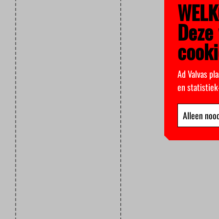
WELK
Deze 
cooki
Ad Valvas pla
en statistie
Alleen nood