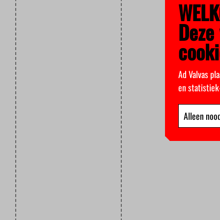
WELK
Deze 
cooki
Ad Valvas pla
en statistie
Alleen nood