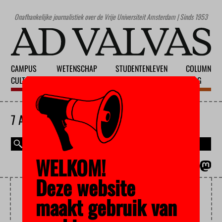
Onafhankelijke journalistiek over de Vrije Universiteit Amsterdam | Sinds 1953
CAMPUS
WETENSCHAP
STUDENTENLEVEN
COLUMN
CULTUUR
ONDERWIJS
MAATSCHAPPIJ
BLOG
7 AUGUSTUS 2026
WELKOM!
MAGAZINE
ENGLISH
Deze website
SERIOUS REQUEST
maakt gebruik van