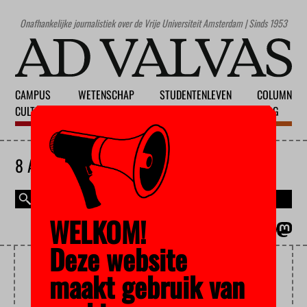
Onafhankelijke journalistiek over de Vrije Universiteit Amsterdam | Sinds 1953
CAMPUS
WETENSCHAP
STUDENTENLEVEN
COLUMN
CULTUUR
ONDERWIJS
MAATSCHAPPIJ
BLOG
8 AUGUSTUS 2026
WELKOM!
MAGAZINE
ENGLISH
Deze website
SEKSPLEKKEN
maakt gebruik van