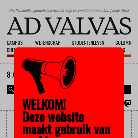
Onafhankelijke journalistiek over de Vrije Universiteit Amsterdam | Sinds 1953
CAMPUS
WETENSCHAP
STUDENTENLEVEN
COLUMN
CULTUUR
ONDERWIJS
MAATSCHAPPIJ
BLOG
8 AUGUSTUS 2026
WELKOM!
MAGAZINE
ENGLISH
Deze website
SCIENCE IN TRANSITION
maakt gebruik van