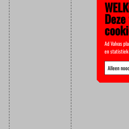
WELK
Deze 
cooki
Ad Valvas pla
en statistie
Alleen nood