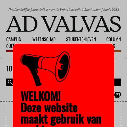
Onafhankelijke journalistiek over de Vrije Universiteit Amsterdam | Sinds 1953
CAMPUS
WETENSCHAP
STUDENTENLEVEN
COLUMN
CULTUUR
ONDERWIJS
MAATSCHAPPIJ
BLOG
10 AUGUSTUS 2026
WELKOM!
MAGAZINE
ENGLISH
Deze website
SAP
maakt gebruik van