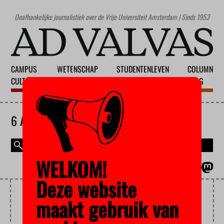
Onafhankelijke journalistiek over de Vrije Universiteit Amsterdam | Sinds 1953
CAMPUS
WETENSCHAP
STUDENTENLEVEN
COLUMN
CULTUUR
ONDERWIJS
MAATSCHAPPIJ
BLOG
6 AUGUSTUS 2026
WELKOM!
MAGAZINE
ENGLISH
Deze website
SANNE PIETERS
maakt gebruik van