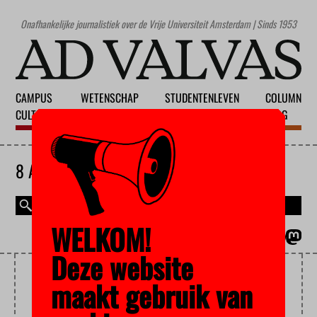
Onafhankelijke journalistiek over de Vrije Universiteit Amsterdam | Sinds 1953
CAMPUS
WETENSCHAP
STUDENTENLEVEN
COLUMN
CULTUUR
ONDERWIJS
MAATSCHAPPIJ
BLOG
8 AUGUSTUS 2026
WELKOM!
MAGAZINE
ENGLISH
Deze website
SAMENWONEN
maakt gebruik van