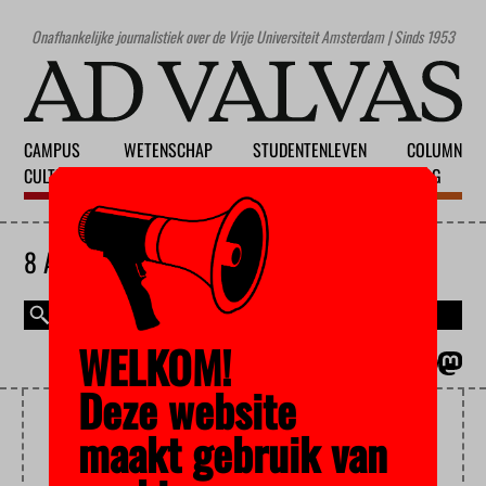
Onafhankelijke journalistiek over de Vrije Universiteit Amsterdam | Sinds 1953
CAMPUS
WETENSCHAP
STUDENTENLEVEN
COLUMN
CULTUUR
ONDERWIJS
MAATSCHAPPIJ
BLOG
8 AUGUSTUS 2026
WELKOM!
MAGAZINE
ENGLISH
Deze website
SALAFISTEN
maakt gebruik van