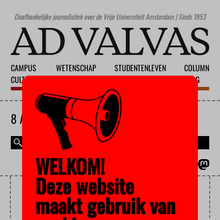
Onafhankelijke journalistiek over de Vrije Universiteit Amsterdam | Sinds 1953
CAMPUS
WETENSCHAP
STUDENTENLEVEN
COLUMN
CULTUUR
ONDERWIJS
MAATSCHAPPIJ
BLOG
8 AUGUSTUS 2026
WELKOM!
MAGAZINE
ENGLISH
Deze website
SADIAH BOONSTRA
maakt gebruik van