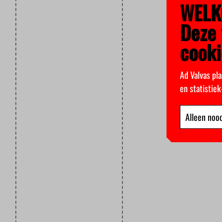
WELK
Deze 
cooki
Ad Valvas pla
en statistie
Alleen nood