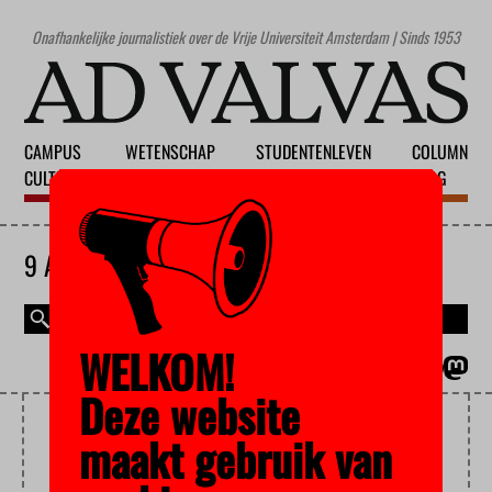
Onafhankelijke journalistiek over de Vrije Universiteit Amsterdam | Sinds 1953
CAMPUS
WETENSCHAP
STUDENTENLEVEN
COLUMN
CULTUUR
ONDERWIJS
MAATSCHAPPIJ
BLOG
9 AUGUSTUS 2026
WELKOM!
MAGAZINE
ENGLISH
Deze website
ROMEINEN
maakt gebruik van