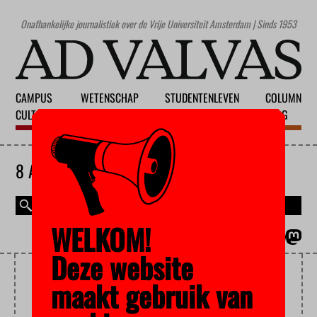
Onafhankelijke journalistiek over de Vrije Universiteit Amsterdam | Sinds 1953
CAMPUS
WETENSCHAP
STUDENTENLEVEN
COLUMN
CULTUUR
ONDERWIJS
MAATSCHAPPIJ
BLOG
8 AUGUSTUS 2026
WELKOM!
MAGAZINE
ENGLISH
Deze website
RIK PEELS
maakt gebruik van