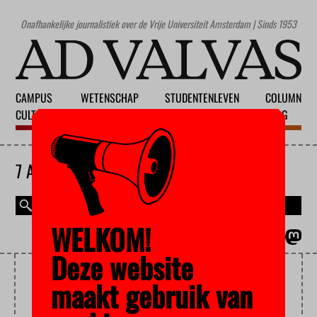
Onafhankelijke journalistiek over de Vrije Universiteit Amsterdam | Sinds 1953
CAMPUS
WETENSCHAP
STUDENTENLEVEN
COLUMN
CULTUUR
ONDERWIJS
MAATSCHAPPIJ
BLOG
7 AUGUSTUS 2026
WELKOM!
MAGAZINE
ENGLISH
Deze website
RIJKSUNIVERSITEIT
maakt gebruik van
GRONINGEN