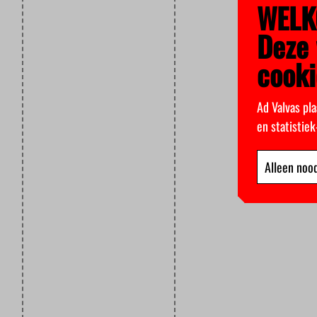
WELK
Deze 
cooki
Ad Valvas pla
en statistie
Alleen nood