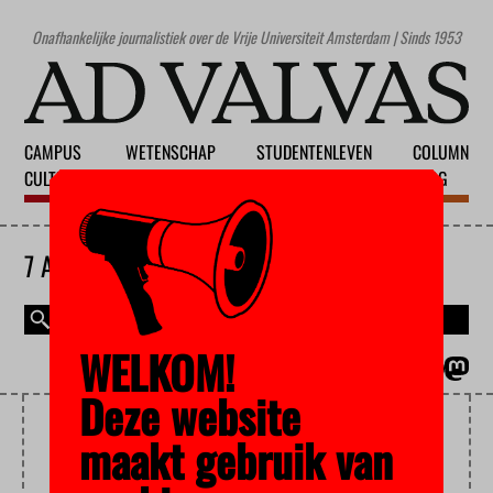
Onafhankelijke journalistiek over de Vrije Universiteit Amsterdam | Sinds 1953
CAMPUS
WETENSCHAP
STUDENTENLEVEN
COLUMN
CULTUUR
ONDERWIJS
MAATSCHAPPIJ
BLOG
7 AUGUSTUS 2026
WELKOM!
MAGAZINE
ENGLISH
Deze website
REPRO
maakt gebruik van