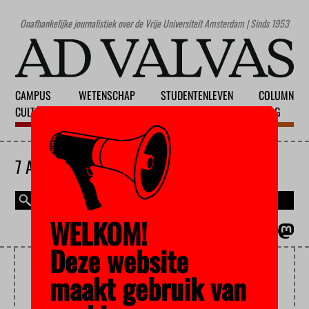
Onafhankelijke journalistiek over de Vrije Universiteit Amsterdam | Sinds 1953
CAMPUS
WETENSCHAP
STUDENTENLEVEN
COLUMN
CULTUUR
ONDERWIJS
MAATSCHAPPIJ
BLOG
7 AUGUSTUS 2026
WELKOM!
MAGAZINE
ENGLISH
Deze website
REBELLEN
maakt gebruik van