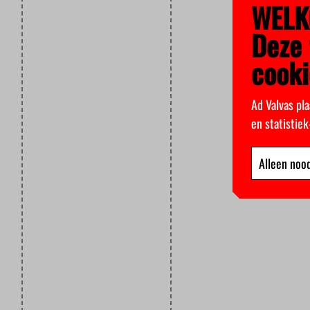
WELK
Deze 
cooki
Ad Valvas pla
en statistie
Alleen nood