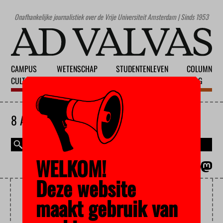
Onafhankelijke journalistiek over de Vrije Universiteit Amsterdam | Sinds 1953
CAMPUS
WETENSCHAP
STUDENTENLEVEN
COLUMN
CULTUUR
ONDERWIJS
MAATSCHAPPIJ
BLOG
8 AUGUSTUS 2026
WELKOM!
MAGAZINE
ENGLISH
Deze website
PROMOTIERECHT
maakt gebruik van