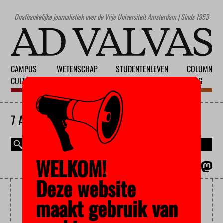
Onafhankelijke journalistiek over de Vrije Universiteit Amsterdam | Sinds 1953
CAMPUS
WETENSCHAP
STUDENTENLEVEN
COLUMN
CULTUUR
ONDERWIJS
MAATSCHAPPIJ
BLOG
7 AUGUSTUS 2026
WELKOM!
MAGAZINE
ENGLISH
Deze website
PRO GAMER
maakt gebruik van