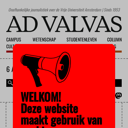
Onafhankelijke journalistiek over de Vrije Universiteit Amsterdam | Sinds 1953
CAMPUS
WETENSCHAP
STUDENTENLEVEN
COLUMN
CULTUUR
ONDERWIJS
MAATSCHAPPIJ
BLOG
6 AUGUSTUS 2026
WELKOM!
MAGAZINE
ENGLISH
Deze website
PRIVAATRECHT
maakt gebruik van