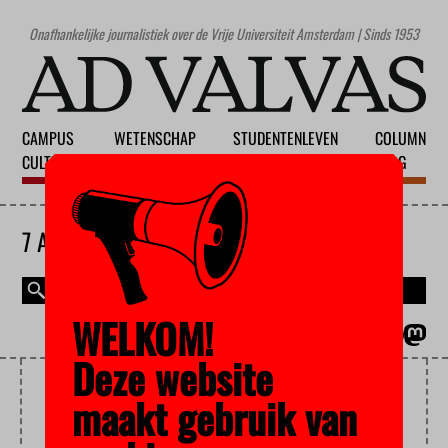
Onafhankelijke journalistiek over de Vrije Universiteit Amsterdam | Sinds 1953
CAMPUS
WETENSCHAP
STUDENTENLEVEN
COLUMN
CULTUUR
ONDERWIJS
MAATSCHAPPIJ
BLOG
7 AUGUSTUS 2026
WELKOM!
MAGAZINE
ENGLISH
Deze website
PRIJS
maakt gebruik van