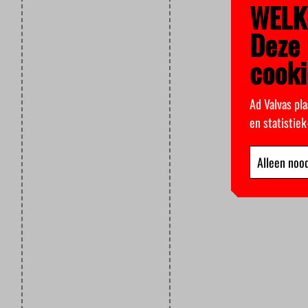
WELK
Deze 
cooki
Ad Valvas pla
en statistie
Alleen nood