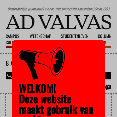
Onafhankelijke journalistiek over de Vrije Universiteit Amsterdam | Sinds 1953
CAMPUS
WETENSCHAP
STUDENTENLEVEN
COLUMN
CULTUUR
ONDERWIJS
MAATSCHAPPIJ
BLOG
8 AUGUSTUS 2026
WELKOM!
MAGAZINE
ENGLISH
Deze website
PORNO
maakt gebruik van