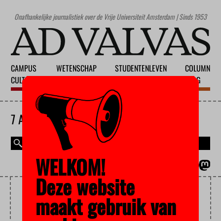
Onafhankelijke journalistiek over de Vrije Universiteit Amsterdam | Sinds 1953
CAMPUS
WETENSCHAP
STUDENTENLEVEN
COLUMN
CULTUUR
ONDERWIJS
MAATSCHAPPIJ
BLOG
7 AUGUSTUS 2026
WELKOM!
MAGAZINE
ENGLISH
Deze website
POPMUZIEK
maakt gebruik van