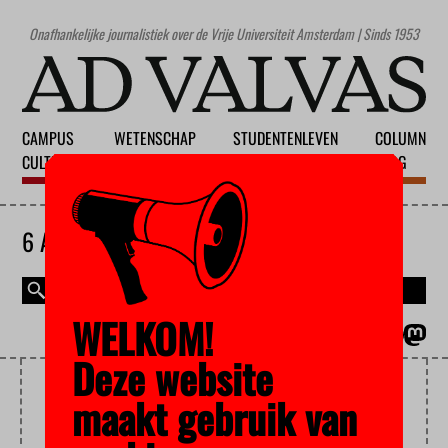
Onafhankelijke journalistiek over de Vrije Universiteit Amsterdam | Sinds 1953
CAMPUS
WETENSCHAP
STUDENTENLEVEN
COLUMN
CULTUUR
ONDERWIJS
MAATSCHAPPIJ
BLOG
6 AUGUSTUS 2026
WELKOM!
MAGAZINE
ENGLISH
Deze website
POOLONDERZOEK
maakt gebruik van