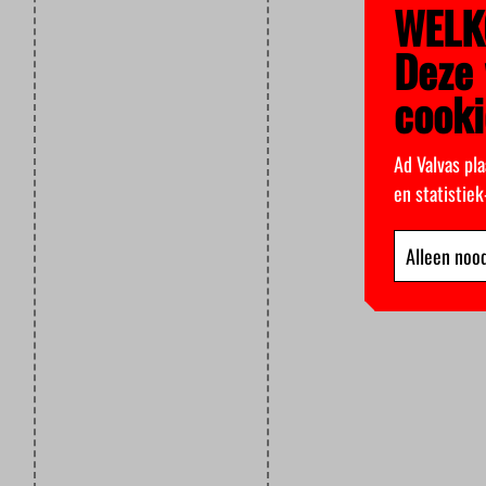
WELK
Deze 
cooki
Ad Valvas pla
en statistie
Alleen nood