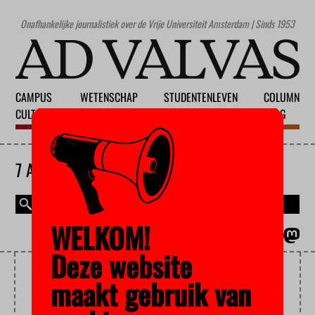
Onafhankelijke journalistiek over de Vrije Universiteit Amsterdam | Sinds 1953
CAMPUS
WETENSCHAP
STUDENTENLEVEN
COLUMN
CULTUUR
ONDERWIJS
MAATSCHAPPIJ
BLOG
7 AUGUSTUS 2026
WELKOM!
MAGAZINE
ENGLISH
Deze website
PIM CUIJPERS
maakt gebruik van