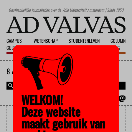
Onafhankelijke journalistiek over de Vrije Universiteit Amsterdam | Sinds 1953
CAMPUS
WETENSCHAP
STUDENTENLEVEN
COLUMN
CULTUUR
ONDERWIJS
MAATSCHAPPIJ
BLOG
8 AUGUSTUS 2026
WELKOM!
MAGAZINE
ENGLISH
Deze website
PFAS
maakt gebruik van