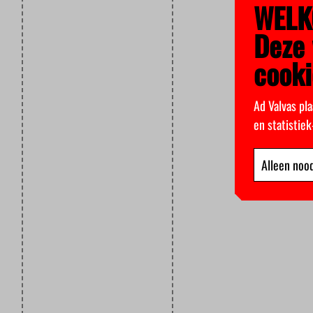
WELK
Deze 
cooki
Ad Valvas pla
en statistie
Alleen nood