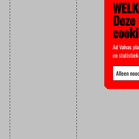
WELK
Deze 
cooki
Ad Valvas pla
en statistie
Alleen nood