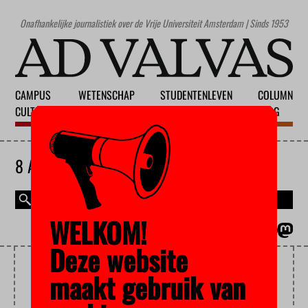
Onafhankelijke journalistiek over de Vrije Universiteit Amsterdam | Sinds 1953
CAMPUS
WETENSCHAP
STUDENTENLEVEN
COLUMN
CULTUUR
ONDERWIJS
MAATSCHAPPIJ
BLOG
8 AUGUSTUS 2026
WELKOM!
MAGAZINE
ENGLISH
Deze website
OV-VERGOEDING
maakt gebruik van