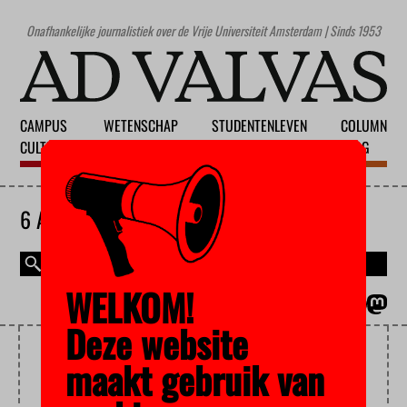
Onafhankelijke journalistiek over de Vrije Universiteit Amsterdam | Sinds 1953
CAMPUS
WETENSCHAP
STUDENTENLEVEN
COLUMN
CULTUUR
ONDERWIJS
MAATSCHAPPIJ
BLOG
6 AUGUSTUS 2026
WELKOM!
MAGAZINE
ENGLISH
Deze website
ONLINE EXAMS
maakt gebruik van