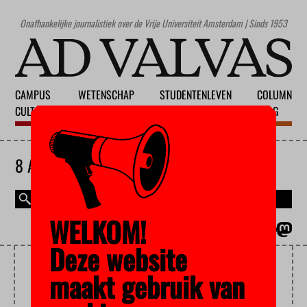
Onafhankelijke journalistiek over de Vrije Universiteit Amsterdam | Sinds 1953
CAMPUS
WETENSCHAP
STUDENTENLEVEN
COLUMN
CULTUUR
ONDERWIJS
MAATSCHAPPIJ
BLOG
8 AUGUSTUS 2026
WELKOM!
MAGAZINE
ENGLISH
Deze website
ONDERZOEKSDATA
maakt gebruik van