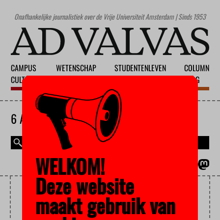
Onafhankelijke journalistiek over de Vrije Universiteit Amsterdam | Sinds 1953
CAMPUS
WETENSCHAP
STUDENTENLEVEN
COLUMN
CULTUUR
ONDERWIJS
MAATSCHAPPIJ
BLOG
6 AUGUSTUS 2026
WELKOM!
MAGAZINE
ENGLISH
Deze website
ONDERWIJSPRIJZEN
maakt gebruik van