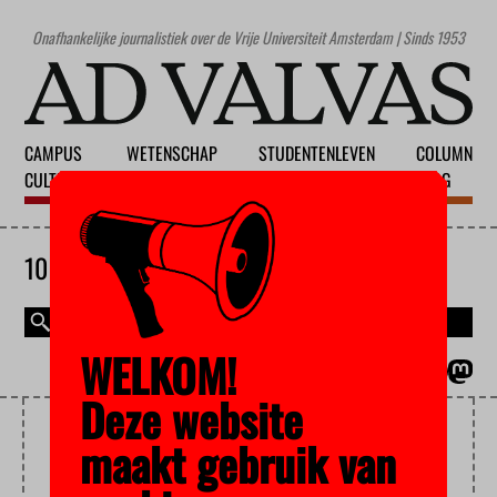
Onafhankelijke journalistiek over de Vrije Universiteit Amsterdam | Sinds 1953
CAMPUS
WETENSCHAP
STUDENTENLEVEN
COLUMN
CULTUUR
ONDERWIJS
MAATSCHAPPIJ
BLOG
10 AUGUSTUS 2026
WELKOM!
MAGAZINE
ENGLISH
Deze website
ONDERWIJSAUDIT
maakt gebruik van