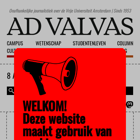
Onafhankelijke journalistiek over de Vrije Universiteit Amsterdam | Sinds 1953
CAMPUS
WETENSCHAP
STUDENTENLEVEN
COLUMN
CULTUUR
ONDERWIJS
MAATSCHAPPIJ
BLOG
8 AUGUSTUS 2026
WELKOM!
MAGAZINE
ENGLISH
Deze website
ONDERWIJSAANBOD
maakt gebruik van