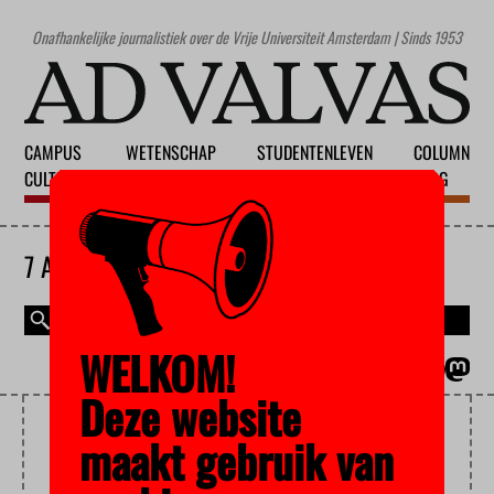
Onafhankelijke journalistiek over de Vrije Universiteit Amsterdam | Sinds 1953
CAMPUS
WETENSCHAP
STUDENTENLEVEN
COLUMN
CULTUUR
ONDERWIJS
MAATSCHAPPIJ
BLOG
7 AUGUSTUS 2026
WELKOM!
MAGAZINE
ENGLISH
Deze website
ONDERWIJS CULTUUR
maakt gebruik van
JEUGD EN BURGERSCHAP