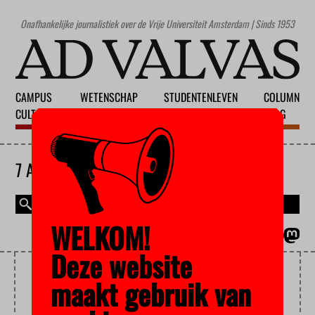
Onafhankelijke journalistiek over de Vrije Universiteit Amsterdam | Sinds 1953
CAMPUS
WETENSCHAP
STUDENTENLEVEN
COLUMN
CULTUUR
ONDERWIJS
MAATSCHAPPIJ
BLOG
7 AUGUSTUS 2026
WELKOM!
MAGAZINE
ENGLISH
Deze website
ONCOLOGIE
maakt gebruik van