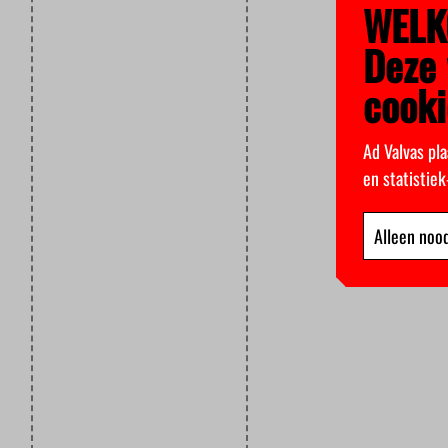
WELK
Deze 
cooki
Ad Valvas pla
en statistie
Alleen nood