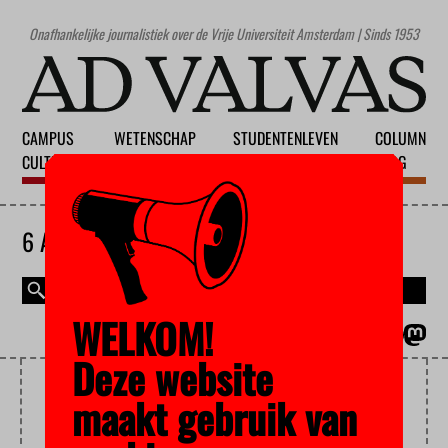
Onafhankelijke journalistiek over de Vrije Universiteit Amsterdam | Sinds 1953
CAMPUS
WETENSCHAP
STUDENTENLEVEN
COLUMN
CULTUUR
ONDERWIJS
MAATSCHAPPIJ
BLOG
6 AUGUSTUS 2026
WELKOM!
MAGAZINE
ENGLISH
Deze website
OLIJHOEK
maakt gebruik van