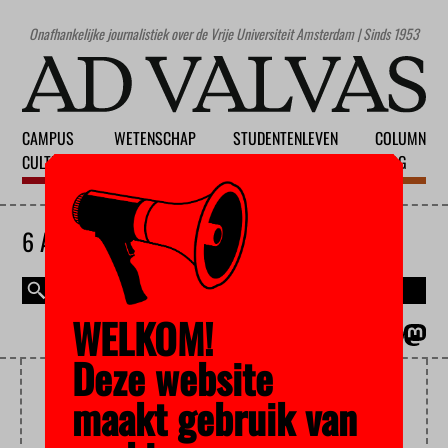
Onafhankelijke journalistiek over de Vrije Universiteit Amsterdam | Sinds 1953
CAMPUS
WETENSCHAP
STUDENTENLEVEN
COLUMN
CULTUUR
ONDERWIJS
MAATSCHAPPIJ
BLOG
6 AUGUSTUS 2026
WELKOM!
MAGAZINE
ENGLISH
Deze website
OLIELEK
maakt gebruik van