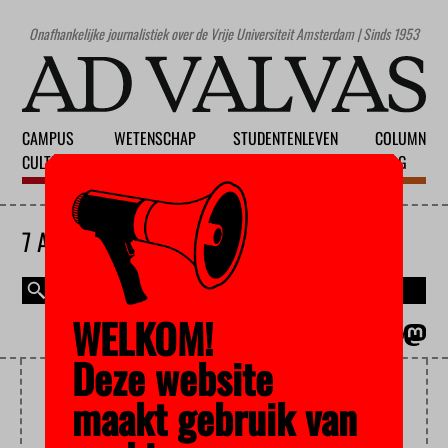
Onafhankelijke journalistiek over de Vrije Universiteit Amsterdam | Sinds 1953
CAMPUS
WETENSCHAP
STUDENTENLEVEN
COLUMN
CULTUUR
ONDERWIJS
MAATSCHAPPIJ
BLOG
7 AUGUSTUS 2026
WELKOM!
MAGAZINE
ENGLISH
Deze website
OCW
maakt gebruik van