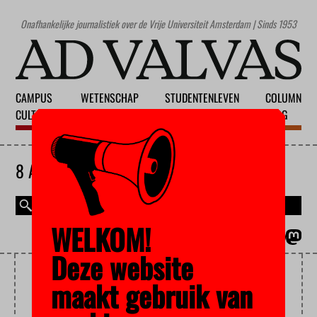
Onafhankelijke journalistiek over de Vrije Universiteit Amsterdam | Sinds 1953
CAMPUS
WETENSCHAP
STUDENTENLEVEN
COLUMN
CULTUUR
ONDERWIJS
MAATSCHAPPIJ
BLOG
8 AUGUSTUS 2026
WELKOM!
MAGAZINE
ENGLISH
Deze website
NZA
maakt gebruik van