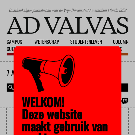
Onafhankelijke journalistiek over de Vrije Universiteit Amsterdam | Sinds 1953
CAMPUS
WETENSCHAP
STUDENTENLEVEN
COLUMN
CULTUUR
ONDERWIJS
MAATSCHAPPIJ
BLOG
7 AUGUSTUS 2026
WELKOM!
MAGAZINE
ENGLISH
Deze website
#NIETMIJNSCHULD
maakt gebruik van