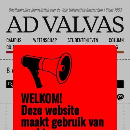
Onafhankelijke journalistiek over de Vrije Universiteit Amsterdam | Sinds 1953
CAMPUS
WETENSCHAP
STUDENTENLEVEN
COLUMN
CULTUUR
ONDERWIJS
MAATSCHAPPIJ
BLOG
8 AUGUSTUS 2026
WELKOM!
MAGAZINE
ENGLISH
Deze website
NEW SCIENTIST
maakt gebruik van